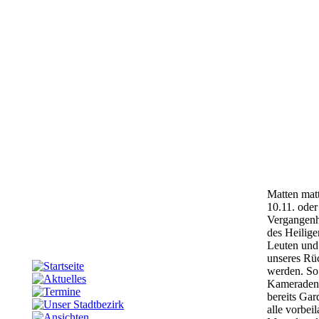
Matten matt
10.11. oder
Vergangenh
des Heilig
Leuten und
unseres Rüc
werden. So 
Kameraden s
bereits Gar
alle
vorbei